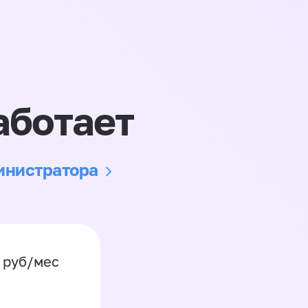
аботает
министратора
0 руб/мес