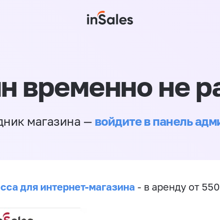
н временно не р
войдите в панель ад
дник магазина —
сса для интернет-магазина
- в аренду от 55